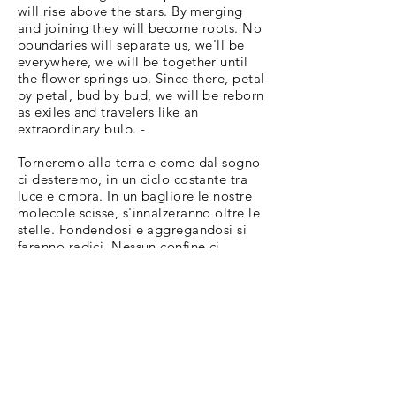
will rise above the stars. By merging
and joining they will become roots. No
boundaries will separate us, we'll be
everywhere, we will be together until
the flower springs up. Since there, petal
by petal, bud by bud, we will be reborn
as exiles and travelers like an
extraordinary bulb. -
Torneremo alla terra e come dal sogno
ci desteremo, in un ciclo costante tra
luce e ombra. In un bagliore le nostre
molecole scisse, s'innalzeranno oltre le
stelle. Fondendosi e aggregandosi si
faranno radici. Nessun confine ci
separerà, saremo ovunque, saremo
insieme fin che il fiore germoglierà. E
da lì che petalo dopo petalo,
germoglio dopo germoglio,
rinasceremo esuli e viaggiatori come
bulbi straordinari.