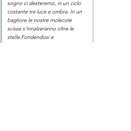
sogno ci desteremo, in un ciclo 
costante tra luce e ombra. In un 
bagliore le nostre molecole 
scisse s’innalzeranno oltre le 
stelle.Fondendosi e 
aggregandosi si faranno 
radici.Nessun confine ci separerà, 
saremo ovunque, saremo insieme 
finché il fiore germoglierà.E da lì, 
petalo dopo petalo, germoglio 
dopo germoglio, rinasceremo 
esuli e viaggiatori come bulbi 
straordinari.”