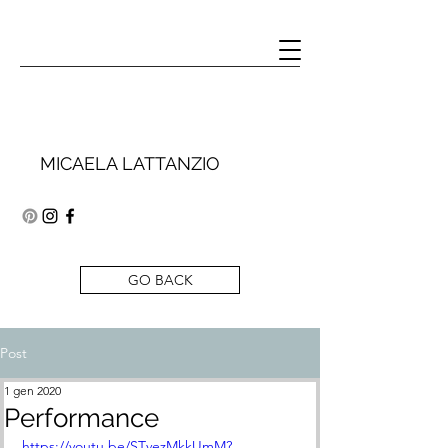
MICAELA LATTANZIO
GO BACK
Post
1 gen 2020
Performance
https://youtu.be/STvezMkkUmM?