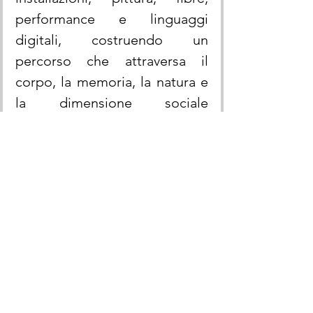
performance e linguaggi 
digitali, costruendo un 
percorso che attraversa il 
corpo, la memoria, la natura e 
la dimensione sociale 
dell’arte.Ne emerge una 
narrazione collettiva, dove il 
colore è 
gesto politico e 
poetico
, energia che unisce 
differenze e afferma la potenza 
generativa del femminile.
La Venere degli stracci: un 
simbolo che dialoga con il 
presente