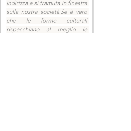
indirizza e si tramuta in finestra 
sulla nostra 
società.Se
 è vero 
che le forme culturali 
rispecchiano al meglio le 
logiche e le strutture 
economico- politiche di una 
collettività, la necessità morale 
di cui ci parla Micaela ha la 
forza di metterci in contatto 
con il nostro io più intimo.Una 
critica profonda quella 
presentata nei suoi lavori e un 
invito a ripensare le tradizioni 
che ci hanno caratterizzato per 
millenni.La
 nostra esistenza un 