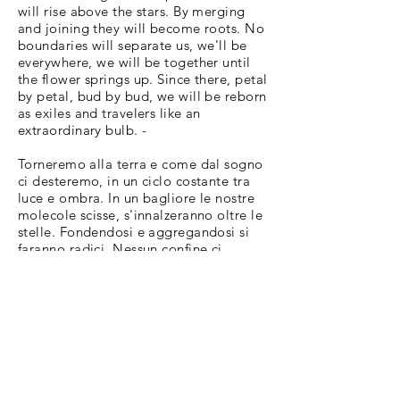
will rise above the stars. By merging
and joining they will become roots. No
boundaries will separate us, we'll be
everywhere, we will be together until
the flower springs up. Since there, petal
by petal, bud by bud, we will be reborn
as exiles and travelers like an
extraordinary bulb. -
Torneremo alla terra e come dal sogno
ci desteremo, in un ciclo costante tra
luce e ombra. In un bagliore le nostre
molecole scisse, s'innalzeranno oltre le
stelle. Fondendosi e aggregandosi si
faranno radici. Nessun confine ci
separerà, saremo ovunque, saremo
insieme fin che il fiore germoglierà. E
da lì che petalo dopo petalo,
germoglio dopo germoglio,
rinasceremo esuli e viaggiatori come
bulbi straordinari.